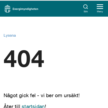
Sök
Meny
Lyssna
404
Något gick fel - vi ber om ursäkt!
Åter till
startsidan
!