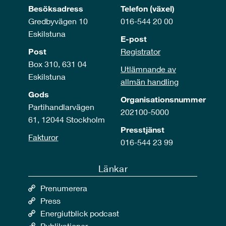
Besöksadress
Telefon (växel)
Gredbyvägen 10
016-544 20 00
Eskilstuna
E-post
Post
Registrator
Box 310, 631 04
Utlämnande av
Eskilstuna
allmän handling
Gods
Organisationsnummer
Partihandlarvägen
202100-5000
61, 12044 Stockholm
Presstjänst
Fakturor
016-544 23 99
Länkar
Prenumerera
Press
Energiutblick podcast
Publikationer