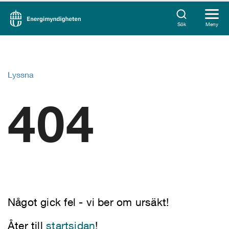
Sök
Meny
Lyssna
404
Något gick fel - vi ber om ursäkt!
Åter till
startsidan
!