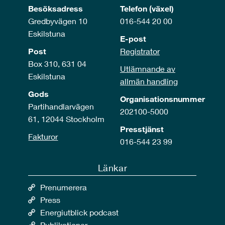
Besöksadress
Telefon (växel)
Gredbyvägen 10
016-544 20 00
Eskilstuna
E-post
Post
Registrator
Box 310, 631 04
Utlämnande av
Eskilstuna
allmän handling
Gods
Organisationsnummer
Partihandlarvägen
202100-5000
61, 12044 Stockholm
Presstjänst
Fakturor
016-544 23 99
Länkar
Prenumerera
Press
Energiutblick podcast
Publikationer