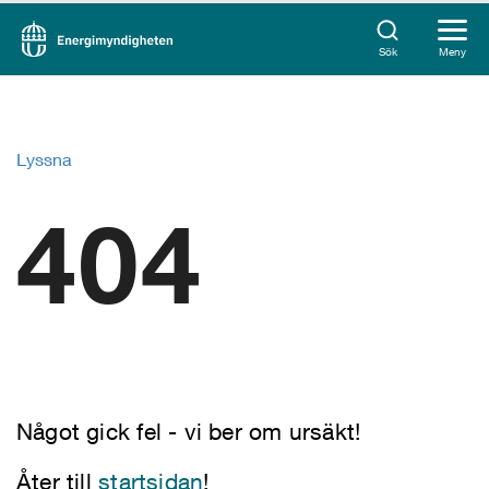
Sök
Meny
Lyssna
404
Något gick fel - vi ber om ursäkt!
Åter till
startsidan
!