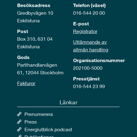
Besöksadress
Telefon (växel)
Gredbyvägen 10
016-544 20 00
Eskilstuna
E-post
Post
Registrator
Box 310, 631 04
Utlämnande av
Eskilstuna
allmän handling
Gods
Organisationsnummer
Partihandlarvägen
202100-5000
61, 12044 Stockholm
Presstjänst
Fakturor
016-544 23 99
Länkar
Prenumerera
Press
Energiutblick podcast
Publikationer