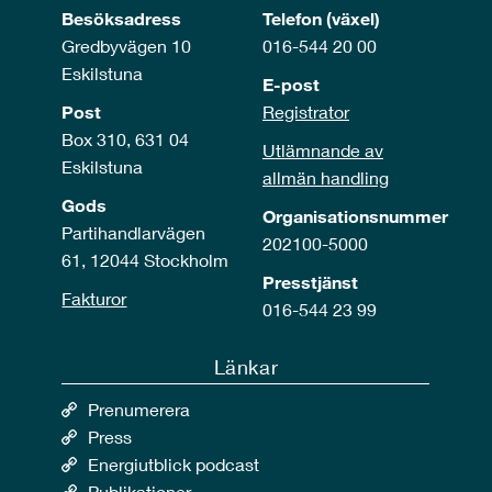
Besöksadress
Telefon (växel)
Gredbyvägen 10
016-544 20 00
Eskilstuna
E-post
Post
Registrator
Box 310, 631 04
Utlämnande av
Eskilstuna
allmän handling
Gods
Organisationsnummer
Partihandlarvägen
202100-5000
61, 12044 Stockholm
Presstjänst
Fakturor
016-544 23 99
Länkar
Prenumerera
Press
Energiutblick podcast
Publikationer