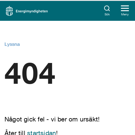
Sök
Meny
Lyssna
404
Något gick fel - vi ber om ursäkt!
Åter till
startsidan
!