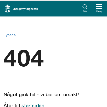
Sök
Meny
Lyssna
404
Något gick fel - vi ber om ursäkt!
Åter till
startsidan
!