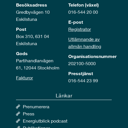
Besöksadress
Telefon (växel)
Gredbyvägen 10
016-544 20 00
Eskilstuna
E-post
Post
Registrator
Box 310, 631 04
Utlämnande av
Eskilstuna
allmän handling
Gods
Organisationsnummer
Partihandlarvägen
202100-5000
61, 12044 Stockholm
Presstjänst
Fakturor
016-544 23 99
Länkar
Prenumerera
Press
Energiutblick podcast
Publikationer