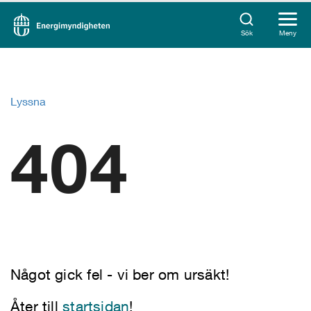
Sök
Meny
Lyssna
404
Något gick fel - vi ber om ursäkt!
Åter till
startsidan
!