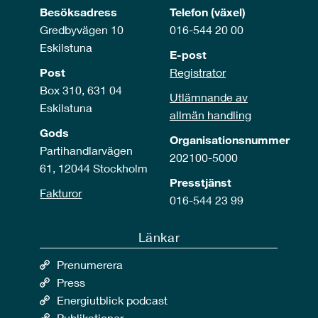
Besöksadress
Telefon (växel)
Gredbyvägen 10
016-544 20 00
Eskilstuna
E-post
Post
Registrator
Box 310, 631 04
Utlämnande av
Eskilstuna
allmän handling
Gods
Organisationsnummer
Partihandlarvägen
202100-5000
61, 12044 Stockholm
Presstjänst
Fakturor
016-544 23 99
Länkar
Prenumerera
Press
Energiutblick podcast
Publikationer