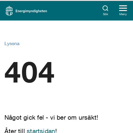
Sök
Meny
Lyssna
404
Något gick fel - vi ber om ursäkt!
Åter till
startsidan
!