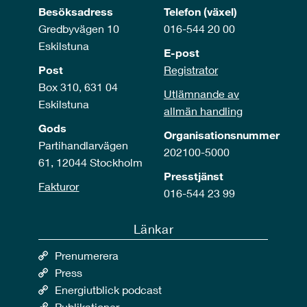
Besöksadress
Telefon (växel)
Gredbyvägen 10
016-544 20 00
Eskilstuna
E-post
Post
Registrator
Box 310, 631 04
Utlämnande av
Eskilstuna
allmän handling
Gods
Organisationsnummer
Partihandlarvägen
202100-5000
61, 12044 Stockholm
Presstjänst
Fakturor
016-544 23 99
Länkar
Prenumerera
Press
Energiutblick podcast
Publikationer