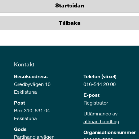
Startsidan
Tillbaka
Kontakt
Besöksadress
Telefon (växel)
Gredbyvägen 10
016-544 20 00
Eskilstuna
E-post
Post
Registrator
Box 310, 631 04
Utlämnande av
Eskilstuna
allmän handling
Gods
Organisationsnummer
Partihandlarvägen