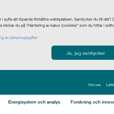
i syfte att löpande förbättra webbplatsen. Samtycker du till det?
cke klickar du på ”Hantering av kakor (cookies)" som du hittar i sidf
g av personuppgifter
Ja, jag samtycker
Om oss
Lättl
Energisystem och analys
Forskning och innov