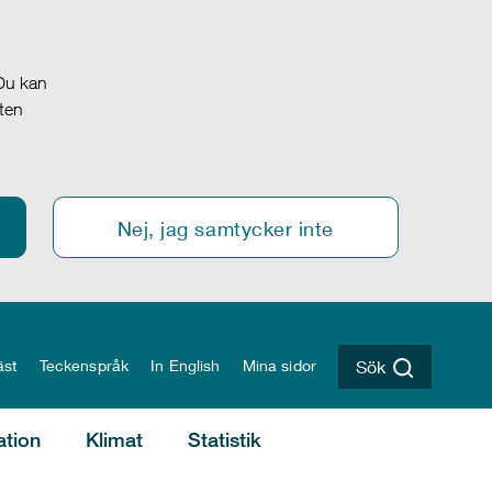
 Du kan
oten
Nej, jag samtycker inte
äst
Teckenspråk
In English
Mina sidor
Sök
ation
Klimat
Statistik