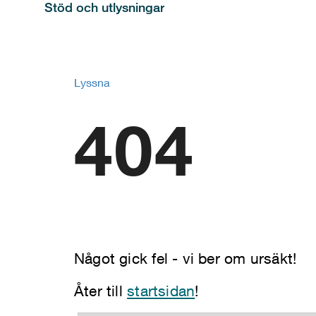
Stöd och utlysningar
Lyssna
404
Något gick fel - vi ber om ursäkt!
Åter till
startsidan
!