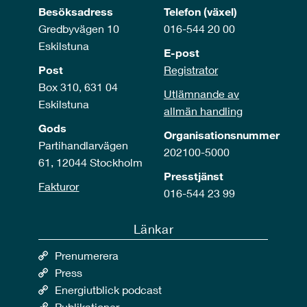
Besöksadress
Telefon (växel)
Gredbyvägen 10
016-544 20 00
Eskilstuna
E-post
Post
Registrator
Box 310, 631 04
Utlämnande av
Eskilstuna
allmän handling
Gods
Organisationsnummer
Partihandlarvägen
202100-5000
61, 12044 Stockholm
Presstjänst
Fakturor
016-544 23 99
Länkar
Prenumerera
Press
Energiutblick podcast
Publikationer