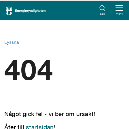
Sök
Meny
Lyssna
404
Något gick fel - vi ber om ursäkt!
Åter till
startsidan
!