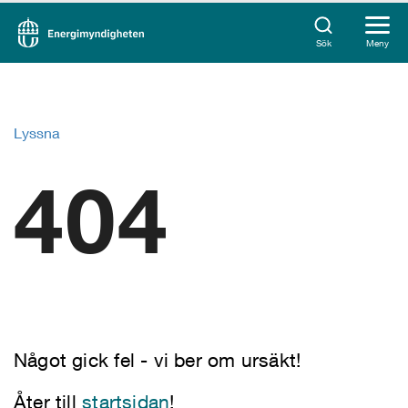
Sök
Meny
Lyssna
404
Något gick fel - vi ber om ursäkt!
Åter till
startsidan
!