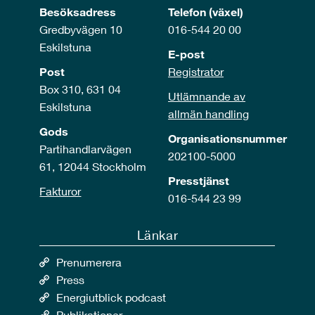
Besöksadress
Telefon (växel)
Gredbyvägen 10
016-544 20 00
Eskilstuna
E-post
Post
Registrator
Box 310, 631 04
Utlämnande av
Eskilstuna
allmän handling
Gods
Organisationsnummer
Partihandlarvägen
202100-5000
61, 12044 Stockholm
Presstjänst
Fakturor
016-544 23 99
Länkar
Prenumerera
Press
Energiutblick podcast
Publikationer