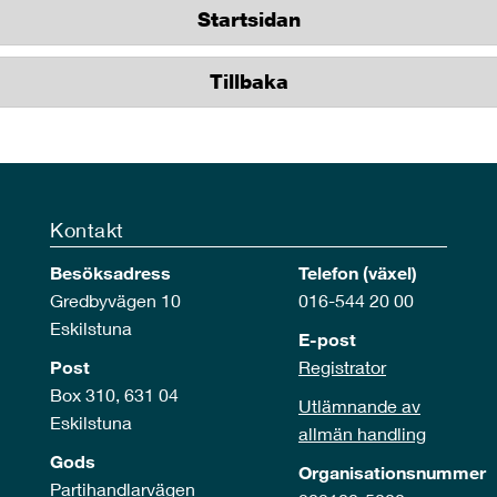
Startsidan
Tillbaka
Kontakt
Besöksadress
Telefon (växel)
Gredbyvägen 10
016-544 20 00
Eskilstuna
E-post
Post
Registrator
Box 310, 631 04
Utlämnande av
Eskilstuna
allmän handling
Gods
Organisationsnummer
Partihandlarvägen