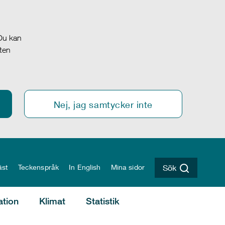
 Du kan
oten
Nej, jag samtycker inte
äst
Teckenspråk
In English
Mina sidor
Sök
ation
Klimat
Statistik