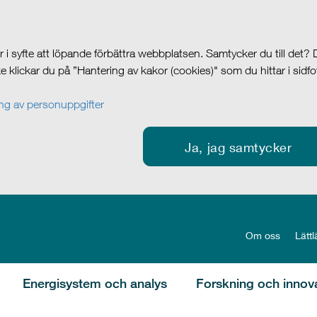
i syfte att löpande förbättra webbplatsen. Samtycker du till det?
cke klickar du på ”Hantering av kakor (cookies)" som du hittar i sidf
g av personuppgifter
Ja, jag samtycker
Om oss
Lättl
Energisystem och analys
Forskning och innov