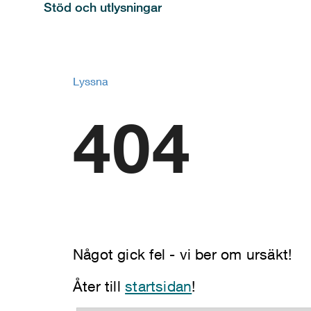
Stöd och utlysningar
Lyssna
404
Något gick fel - vi ber om ursäkt!
Åter till
startsidan
!