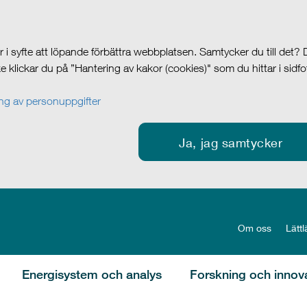
i syfte att löpande förbättra webbplatsen. Samtycker du till det?
cke klickar du på ”Hantering av kakor (cookies)" som du hittar i sidf
g av personuppgifter
Ja, jag samtycker
Om oss
Lättl
Energisystem och analys
Forskning och innov