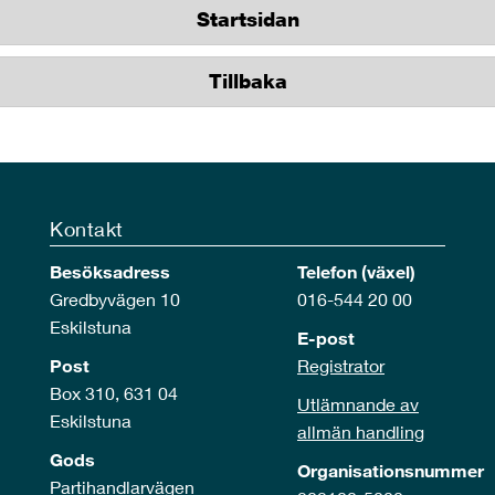
Startsidan
Tillbaka
Kontakt
Besöksadress
Telefon (växel)
Gredbyvägen 10
016-544 20 00
Eskilstuna
E-post
Post
Registrator
Box 310, 631 04
Utlämnande av
Eskilstuna
allmän handling
Gods
Organisationsnummer
Partihandlarvägen