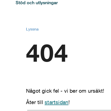
Stöd och utlysningar
Lyssna
404
Något gick fel - vi ber om ursäkt!
Åter till
startsidan
!