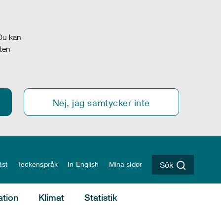
 Du kan
oten
Nej, jag samtycker inte
äst
Teckenspråk
In English
Mina sidor
Sök
ation
Klimat
Statistik