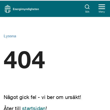
Sök
Meny
Lyssna
404
Något gick fel - vi ber om ursäkt!
Åter till
startsidan
!