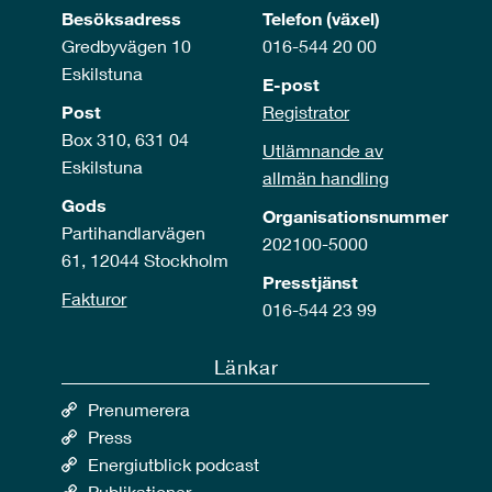
Besöksadress
Telefon (växel)
Gredbyvägen 10
016-544 20 00
Eskilstuna
E-post
Post
Registrator
Box 310, 631 04
Utlämnande av
Eskilstuna
allmän handling
Gods
Organisationsnummer
Partihandlarvägen
202100-5000
61, 12044 Stockholm
Presstjänst
Fakturor
016-544 23 99
Länkar
Prenumerera
Press
Energiutblick podcast
Publikationer