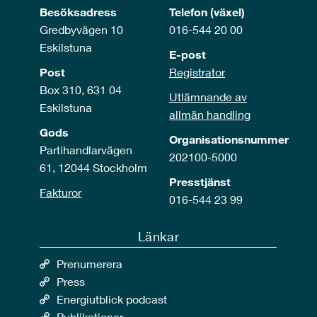
Besöksadress
Telefon (växel)
Gredbyvägen 10
016-544 20 00
Eskilstuna
E-post
Post
Registrator
Box 310, 631 04
Utlämnande av
Eskilstuna
allmän handling
Gods
Organisationsnummer
Partihandlarvägen
202100-5000
61, 12044 Stockholm
Presstjänst
Fakturor
016-544 23 99
Länkar
Prenumerera
Press
Energiutblick podcast
Publikationer