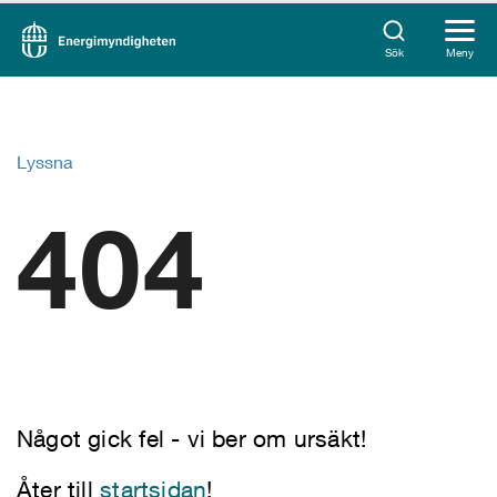
Sök
Meny
Lyssna
404
Något gick fel - vi ber om ursäkt!
Åter till
startsidan
!