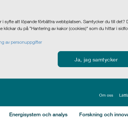
i syfte att löpande förbättra webbplatsen. Samtycker du till det?
cke klickar du på ”Hantering av kakor (cookies)" som du hittar i sidf
g av personuppgifter
Ja, jag samtycker
Om oss
Lättl
Energisystem och analys
Forskning och innov