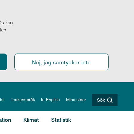
 Du kan
oten
Nej, jag samtycker inte
äst
Teckenspråk
In English
Mina sidor
Sök
ation
Klimat
Statistik