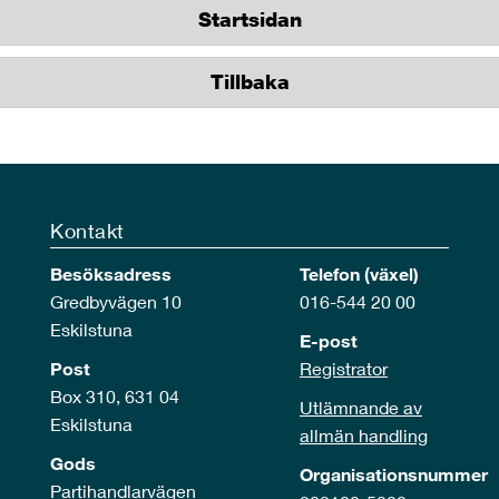
Startsidan
Tillbaka
Kontakt
Besöksadress
Telefon (växel)
Gredbyvägen 10
016-544 20 00
Eskilstuna
E-post
Post
Registrator
Box 310, 631 04
Utlämnande av
Eskilstuna
allmän handling
Gods
Organisationsnummer
Partihandlarvägen