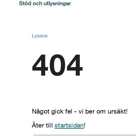
Stöd och utlysningar
Lyssna
404
Något gick fel - vi ber om ursäkt!
Åter till
startsidan
!