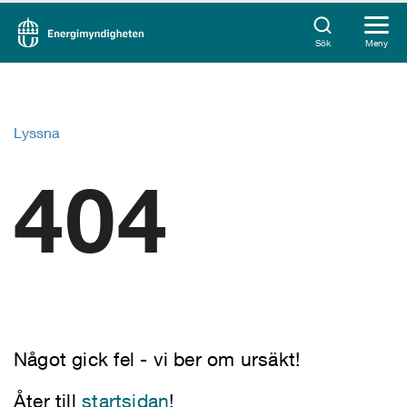
Sök
Meny
Lyssna
404
Något gick fel - vi ber om ursäkt!
Åter till
startsidan
!