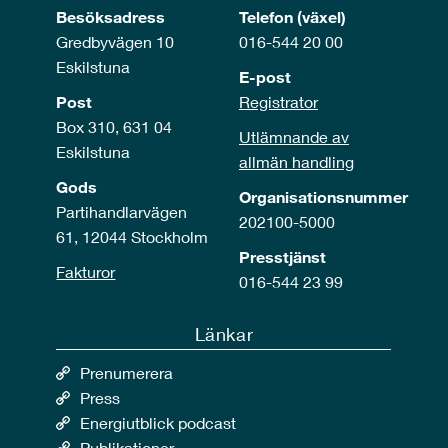
Besöksadress
Telefon (växel)
Gredbyvägen 10
016-544 20 00
Eskilstuna
E-post
Post
Registrator
Box 310, 631 04
Utlämnande av
Eskilstuna
allmän handling
Gods
Organisationsnummer
Partihandlarvägen
202100-5000
61, 12044 Stockholm
Presstjänst
Fakturor
016-544 23 99
Länkar
Prenumerera
Press
Energiutblick podcast
Publikationer