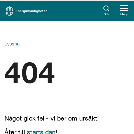
Sök
Meny
Lyssna
404
Något gick fel - vi ber om ursäkt!
Åter till
startsidan
!