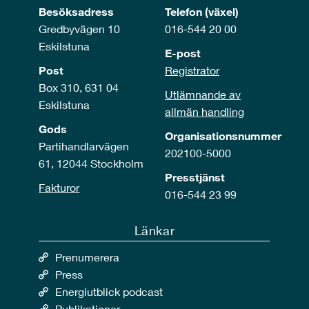
Besöksadress
Telefon (växel)
Gredbyvägen 10
016-544 20 00
Eskilstuna
E-post
Post
Registrator
Box 310, 631 04
Utlämnande av
Eskilstuna
allmän handling
Gods
Organisationsnummer
Partihandlarvägen
202100-5000
61, 12044 Stockholm
Presstjänst
Fakturor
016-544 23 99
Länkar
Prenumerera
Press
Energiutblick podcast
Publikationer