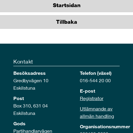
Startsidan
Tillbaka
Kontakt
Besöksadress
Telefon (växel)
Gredbyvägen 10
016-544 20 00
Eskilstuna
E-post
Post
Registrator
Box 310, 631 04
Utlämnande av
Eskilstuna
allmän handling
Gods
Organisationsnummer
Partihandlarvägen