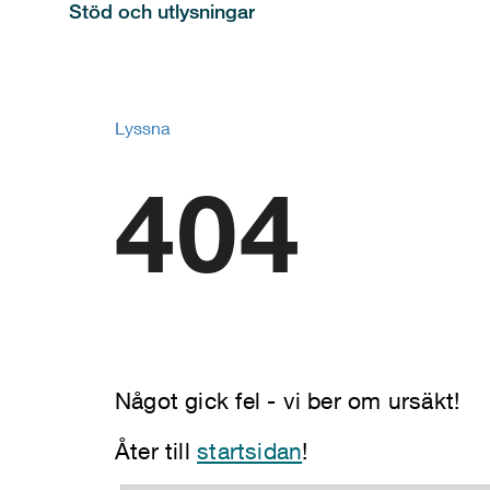
Stöd och utlysningar
Lyssna
404
Något gick fel - vi ber om ursäkt!
Åter till
startsidan
!