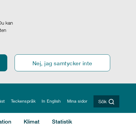
 Du kan
oten
Nej, jag samtycker inte
äst
Teckenspråk
In English
Mina sidor
Sök
ation
Klimat
Statistik