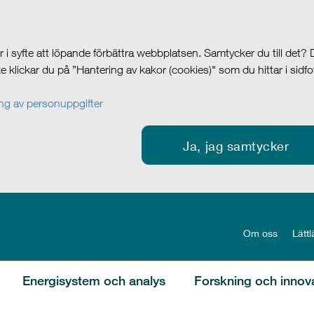
i syfte att löpande förbättra webbplatsen. Samtycker du till det?
cke klickar du på ”Hantering av kakor (cookies)" som du hittar i sidf
g av personuppgifter
Ja, jag samtycker
Om oss
Lättl
Energisystem och analys
Forskning och innov