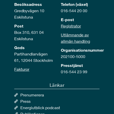
Besöksadress
Telefon (växel)
Gredbyvägen 10
016-544 20 00
Eskilstuna
E-post
Post
Registrator
Box 310, 631 04
Utlämnande av
Eskilstuna
allmän handling
Gods
Organisationsnummer
Partihandlarvägen
202100-5000
61, 12044 Stockholm
Presstjänst
Fakturor
016-544 23 99
Länkar
Prenumerera
Press
Energiutblick podcast
Publikationer