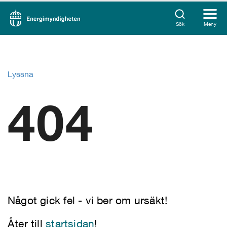
Sök
Meny
Lyssna
404
Något gick fel - vi ber om ursäkt!
Åter till
startsidan
!