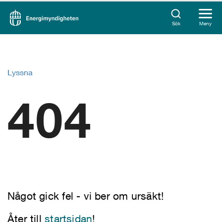
Sök
Meny
Lyssna
404
Något gick fel - vi ber om ursäkt!
Åter till
startsidan
!