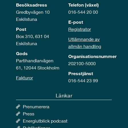
Besöksadress
Telefon (växel)
Gredbyvägen 10
016-544 20 00
Eskilstuna
E-post
Post
Registrator
Box 310, 631 04
Utlämnande av
Eskilstuna
allmän handling
Gods
Organisationsnummer
Partihandlarvägen
202100-5000
61, 12044 Stockholm
Presstjänst
Fakturor
016-544 23 99
Länkar
Prenumerera
Press
Energiutblick podcast
Publikationer