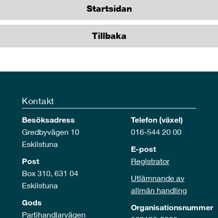
Startsidan
Tillbaka
Kontakt
Besöksadress
Telefon (växel)
Gredbyvägen 10
016-544 20 00
Eskilstuna
E-post
Post
Registrator
Box 310, 631 04
Utlämnande av
Eskilstuna
allmän handling
Gods
Organisationsnummer
Partihandlarvägen