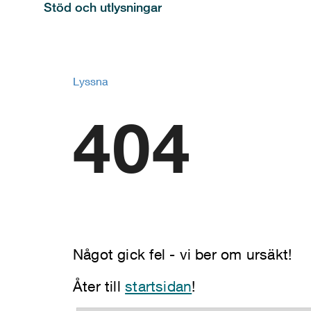
Stöd och utlysningar
Lyssna
404
Något gick fel - vi ber om ursäkt!
Åter till
startsidan
!