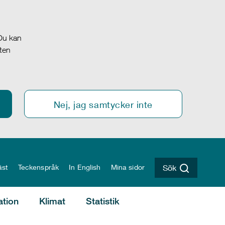
 Du kan
oten
Nej, jag samtycker inte
äst
Teckenspråk
In English
Mina sidor
Sök
ation
Klimat
Statistik