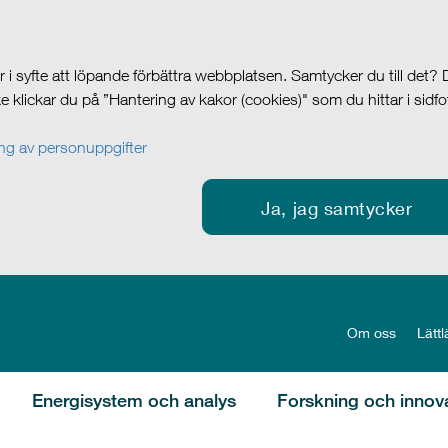
i syfte att löpande förbättra webbplatsen. Samtycker du till det?
cke klickar du på ”Hantering av kakor (cookies)" som du hittar i sidf
g av personuppgifter
Ja, jag samtycker
Om oss
Lättl
Energisystem och analys
Forskning och innov