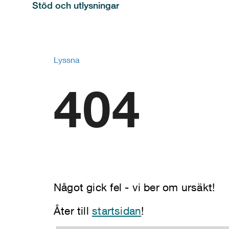
Stöd och utlysningar
Lyssna
404
Något gick fel - vi ber om ursäkt!
Åter till
startsidan
!