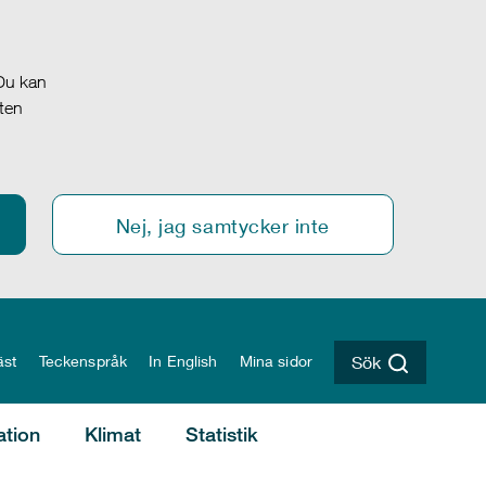
 Du kan
oten
Nej, jag samtycker inte
äst
Teckenspråk
In English
Mina sidor
Sök
ation
Klimat
Statistik