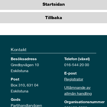
Startsidan
Tillbaka
Kontakt
Besöksadress
Telefon (växel)
Gredbyvägen 10
016-544 20 00
Eskilstuna
E-post
Post
Registrator
Box 310, 631 04
Utlämnande av
Eskilstuna
allmän handling
Gods
Organisationsnummer
Partihandlarvägen