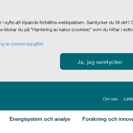
i syfte att löpande förbättra webbplatsen. Samtycker du till det?
cke klickar du på ”Hantering av kakor (cookies)" som du hittar i sidf
g av personuppgifter
Ja, jag samtycker
Om oss
Lättl
Energisystem och analys
Forskning och innov