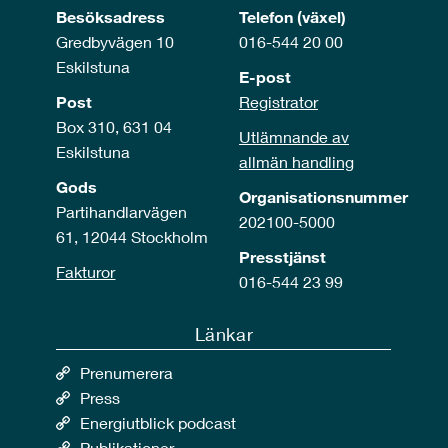
Besöksadress
Telefon (växel)
Gredbyvägen 10
016-544 20 00
Eskilstuna
E-post
Post
Registrator
Box 310, 631 04
Utlämnande av
Eskilstuna
allmän handling
Gods
Organisationsnummer
Partihandlarvägen
202100-5000
61, 12044 Stockholm
Presstjänst
Fakturor
016-544 23 99
Länkar
Prenumerera
Press
Energiutblick podcast
Publikationer