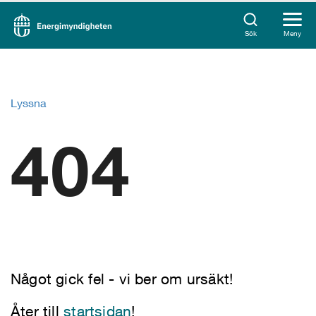
Sök
Meny
Lyssna
404
Något gick fel - vi ber om ursäkt!
Åter till
startsidan
!