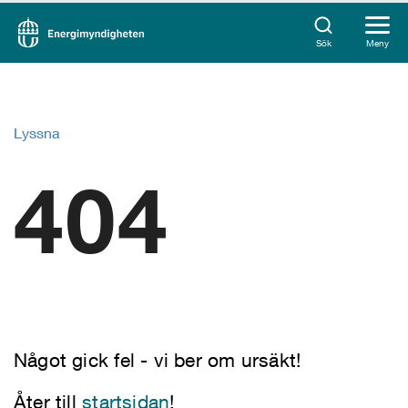
Sök
Meny
Lyssna
404
Något gick fel - vi ber om ursäkt!
Åter till
startsidan
!