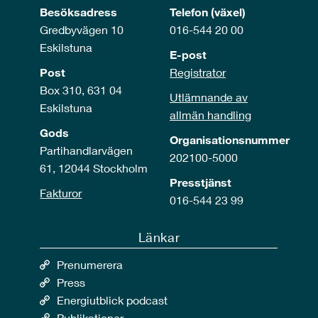
Besöksadress
Telefon (växel)
Gredbyvägen 10
016-544 20 00
Eskilstuna
E-post
Post
Registrator
Box 310, 631 04
Utlämnande av
Eskilstuna
allmän handling
Gods
Organisationsnummer
Partihandlarvägen
202100-5000
61, 12044 Stockholm
Presstjänst
Fakturor
016-544 23 99
Länkar
Prenumerera
Press
Energiutblick podcast
Publikationer