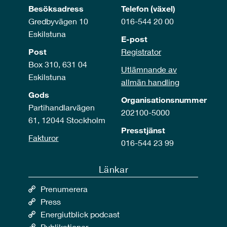
Besöksadress
Telefon (växel)
Gredbyvägen 10
016-544 20 00
Eskilstuna
E-post
Post
Registrator
Box 310, 631 04
Utlämnande av
Eskilstuna
allmän handling
Gods
Organisationsnummer
Partihandlarvägen
202100-5000
61, 12044 Stockholm
Presstjänst
Fakturor
016-544 23 99
Länkar
Prenumerera
Press
Energiutblick podcast
Publikationer