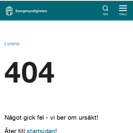
Sök
Meny
Lyssna
404
Något gick fel - vi ber om ursäkt!
Åter till
startsidan
!