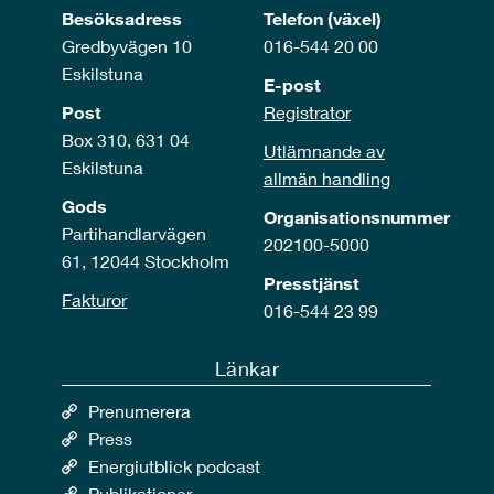
Besöksadress
Telefon (växel)
Gredbyvägen 10
016-544 20 00
Eskilstuna
E-post
Post
Registrator
Box 310, 631 04
Utlämnande av
Eskilstuna
allmän handling
Gods
Organisationsnummer
Partihandlarvägen
202100-5000
61, 12044 Stockholm
Presstjänst
Fakturor
016-544 23 99
Länkar
Prenumerera
Press
Energiutblick podcast
Publikationer