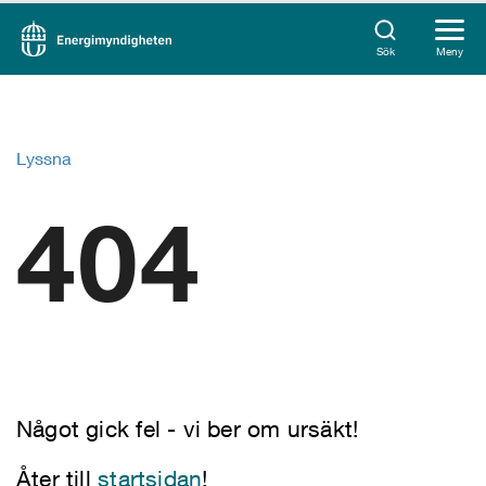
Sök
Meny
Lyssna
404
Något gick fel - vi ber om ursäkt!
Åter till
startsidan
!