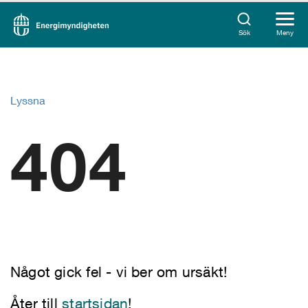
Sök
Meny
Lyssna
404
Något gick fel - vi ber om ursäkt!
Åter till
startsidan
!