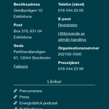
Besöksadress
Telefon (växel)
Gredbyvägen 10
016-544 20 00
Eskilstuna
E-post
Post
Registrator
Box 310, 631 04
Utlämnande av
Eskilstuna
allmän handling
Gods
Organisationsnummer
Partihandlarvägen
202100-5000
61, 12044 Stockholm
Presstjänst
Fakturor
016-544 23 99
Länkar
Prenumerera
Press
Energiutblick podcast
Publikationer