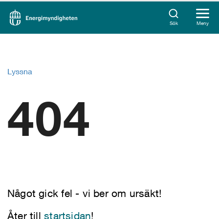
Sök
Meny
Lyssna
404
Något gick fel - vi ber om ursäkt!
Åter till
startsidan
!