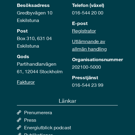
Besöksadress
Telefon (växel)
Gredbyvägen 10
016-544 20 00
Eskilstuna
E-post
Post
Registrator
Box 310, 631 04
Utlämnande av
Eskilstuna
allmän handling
Gods
Organisationsnummer
Partihandlarvägen
202100-5000
61, 12044 Stockholm
Presstjänst
Fakturor
016-544 23 99
Länkar
Prenumerera
Press
Energiutblick podcast
Publikationer