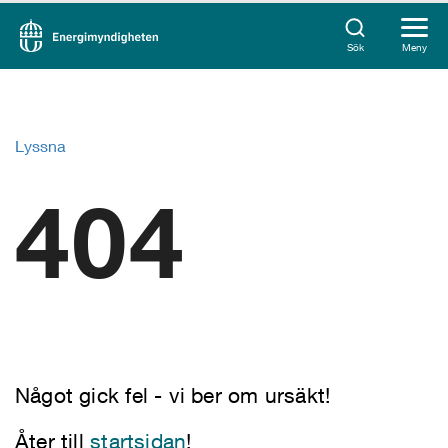
Sök
Meny
Lyssna
404
Något gick fel - vi ber om ursäkt!
Åter till
startsidan
!