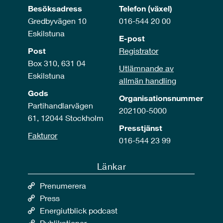
Besöksadress
Telefon (växel)
Gredbyvägen 10
016-544 20 00
Eskilstuna
E-post
Post
Registrator
Box 310, 631 04
Utlämnande av
Eskilstuna
allmän handling
Gods
Organisationsnummer
Partihandlarvägen
202100-5000
61, 12044 Stockholm
Presstjänst
Fakturor
016-544 23 99
Länkar
Prenumerera
Press
Energiutblick podcast
Publikationer