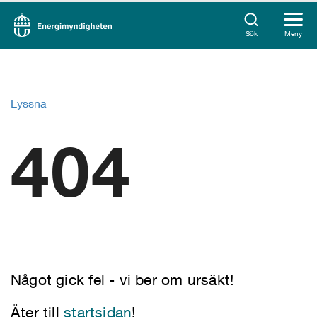
Sök
Meny
Lyssna
404
Något gick fel - vi ber om ursäkt!
Åter till
startsidan
!