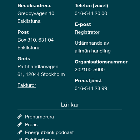
Besöksadress
Telefon (växel)
Gredbyvägen 10
016-544 20 00
Eskilstuna
E-post
Post
Registrator
Box 310, 631 04
Utlämnande av
Eskilstuna
allmän handling
Gods
Organisationsnummer
Partihandlarvägen
202100-5000
61, 12044 Stockholm
Presstjänst
Fakturor
016-544 23 99
Länkar
Prenumerera
Press
Energiutblick podcast
Publikationer