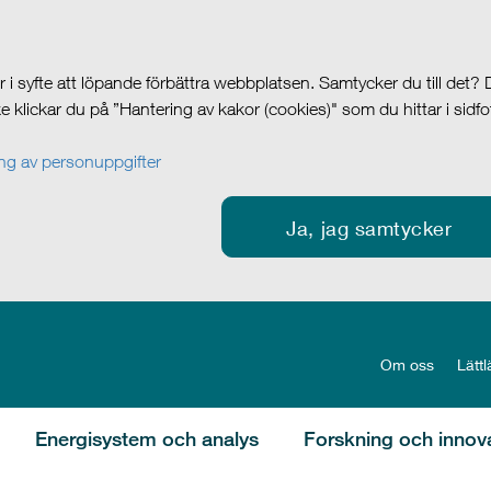
i syfte att löpande förbättra webbplatsen. Samtycker du till det?
cke klickar du på ”Hantering av kakor (cookies)" som du hittar i sidf
g av personuppgifter
Ja, jag samtycker
Om oss
Lättl
Energisystem och analys
Forskning och innov