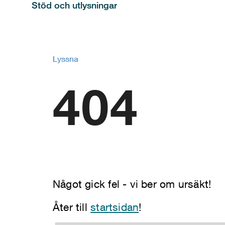
Stöd och utlysningar
Lyssna
404
Något gick fel - vi ber om ursäkt!
Åter till
startsidan
!