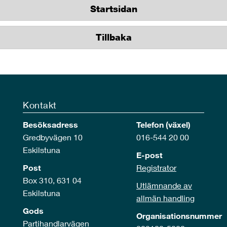
Startsidan
Tillbaka
Kontakt
Besöksadress
Telefon (växel)
Gredbyvägen 10
016-544 20 00
Eskilstuna
E-post
Post
Registrator
Box 310, 631 04
Utlämnande av
Eskilstuna
allmän handling
Gods
Organisationsnummer
Partihandlarvägen