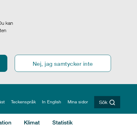
 Du kan
oten
Nej, jag samtycker inte
äst
Teckenspråk
In English
Mina sidor
Sök
ation
Klimat
Statistik