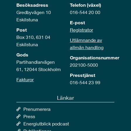
Besöksadress
Telefon (växel)
Gredbyvägen 10
016-544 20 00
Eskilstuna
E-post
Post
Registrator
Box 310, 631 04
Utlämnande av
Eskilstuna
allmän handling
Gods
Organisationsnummer
Partihandlarvägen
202100-5000
61, 12044 Stockholm
Presstjänst
Fakturor
016-544 23 99
Länkar
Prenumerera
Press
Energiutblick podcast
Publikationer