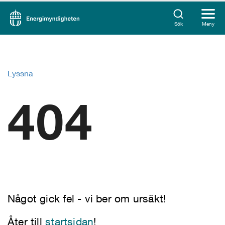
Sök
Meny
Lyssna
404
Något gick fel - vi ber om ursäkt!
Åter till
startsidan
!