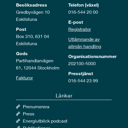
Besöksadress
Telefon (växel)
Gredbyvägen 10
016-544 20 00
Eskilstuna
E-post
Post
Registrator
Box 310, 631 04
Utlämnande av
Eskilstuna
allmän handling
Gods
Organisationsnummer
Partihandlarvägen
202100-5000
61, 12044 Stockholm
Presstjänst
Fakturor
016-544 23 99
Länkar
Prenumerera
Press
Energiutblick podcast
Publikationer