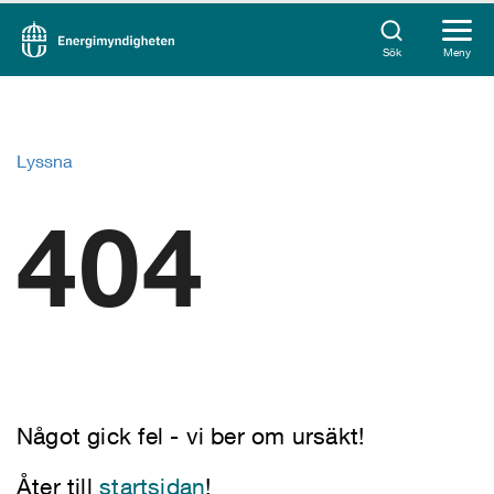
Sök
Meny
Lyssna
404
Något gick fel - vi ber om ursäkt!
Åter till
startsidan
!