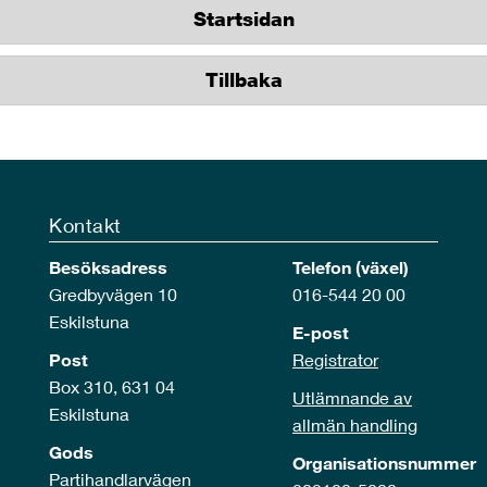
Startsidan
Tillbaka
Kontakt
Besöksadress
Telefon (växel)
Gredbyvägen 10
016-544 20 00
Eskilstuna
E-post
Post
Registrator
Box 310, 631 04
Utlämnande av
Eskilstuna
allmän handling
Gods
Organisationsnummer
Partihandlarvägen