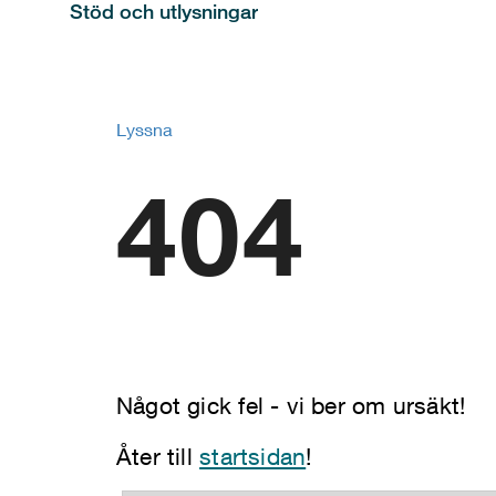
Stöd och utlysningar
Lyssna
404
Något gick fel - vi ber om ursäkt!
Åter till
startsidan
!