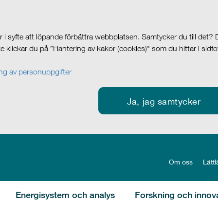
i syfte att löpande förbättra webbplatsen. Samtycker du till det?
cke klickar du på ”Hantering av kakor (cookies)" som du hittar i sidf
g av personuppgifter
Ja, jag samtycker
Om oss
Lättl
Energisystem och analys
Forskning och innov