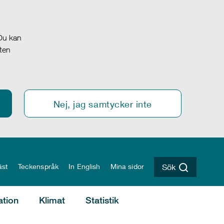
 Du kan
oten
Nej, jag samtycker inte
äst
Teckenspråk
In English
Mina sidor
Sök
ation
Klimat
Statistik