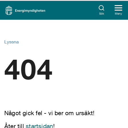
Sök
Meny
Lyssna
404
Något gick fel - vi ber om ursäkt!
Åter till
startsidan
!