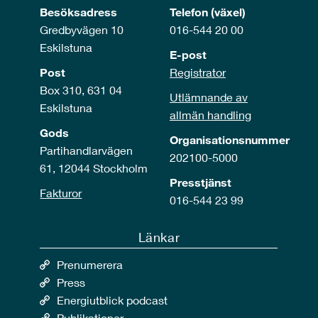
Besöksadress
Telefon (växel)
Gredbyvägen 10
016-544 20 00
Eskilstuna
E-post
Post
Registrator
Box 310, 631 04
Utlämnande av
Eskilstuna
allmän handling
Gods
Organisationsnummer
Partihandlarvägen
202100-5000
61, 12044 Stockholm
Presstjänst
Fakturor
016-544 23 99
Länkar
Prenumerera
Press
Energiutblick podcast
Publikationer