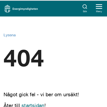
Sök
Meny
Lyssna
404
Något gick fel - vi ber om ursäkt!
Åter till
startsidan
!