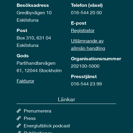
Besöksadress
Telefon (växel)
Gredbyvägen 10
016-544 20 00
Eskilstuna
E-post
Post
Registrator
Box 310, 631 04
Utlämnande av
Eskilstuna
allmän handling
Gods
Organisationsnummer
Partihandlarvägen
202100-5000
61, 12044 Stockholm
Presstjänst
Fakturor
016-544 23 99
Länkar
Prenumerera
Press
Energiutblick podcast
Publikationer