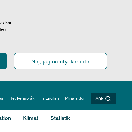
 Du kan
oten
Nej, jag samtycker inte
äst
Teckenspråk
In English
Mina sidor
Sök
ation
Klimat
Statistik