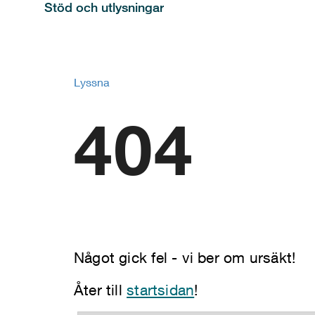
Stöd och utlysningar
Lyssna
404
Något gick fel - vi ber om ursäkt!
Åter till
startsidan
!