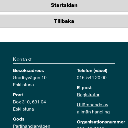
Startsidan
Tillbaka
Kontakt
Besöksadress
Telefon (växel)
Gredbyvägen 10
016-544 20 00
Eskilstuna
E-post
Post
Registrator
Box 310, 631 04
Utlämnande av
Eskilstuna
allmän handling
Gods
Organisationsnummer
Partihandlarvägen