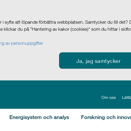
i syfte att löpande förbättra webbplatsen. Samtycker du till det?
cke klickar du på ”Hantering av kakor (cookies)" som du hittar i sidf
g av personuppgifter
Ja, jag samtycker
Om oss
Lättl
Energisystem och analys
Forskning och innov