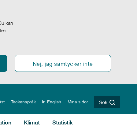
 Du kan
oten
Nej, jag samtycker inte
äst
Teckenspråk
In English
Mina sidor
Sök
ation
Klimat
Statistik