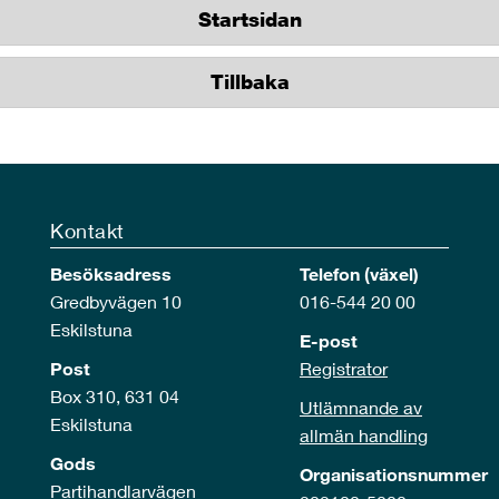
Startsidan
Tillbaka
Kontakt
Besöksadress
Telefon (växel)
Gredbyvägen 10
016-544 20 00
Eskilstuna
E-post
Post
Registrator
Box 310, 631 04
Utlämnande av
Eskilstuna
allmän handling
Gods
Organisationsnummer
Partihandlarvägen