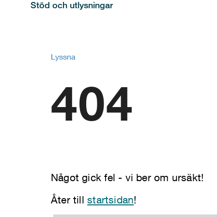
Stöd och utlysningar
Lyssna
404
Något gick fel - vi ber om ursäkt!
Åter till
startsidan
!