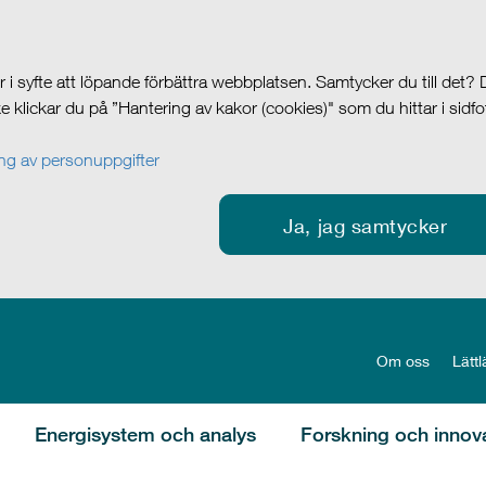
i syfte att löpande förbättra webbplatsen. Samtycker du till det?
cke klickar du på ”Hantering av kakor (cookies)" som du hittar i sidf
g av personuppgifter
Ja, jag samtycker
Om oss
Lättl
Energisystem och analys
Forskning och innov