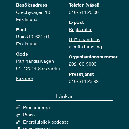
Besöksadress
Telefon (växel)
Gredbyvägen 10
016-544 20 00
Eskilstuna
E-post
Post
Registrator
Box 310, 631 04
Utlämnande av
Eskilstuna
allmän handling
Gods
Organisationsnummer
Partihandlarvägen
202100-5000
61, 12044 Stockholm
Presstjänst
Fakturor
016-544 23 99
Länkar
Prenumerera
Press
Energiutblick podcast
Publikationer