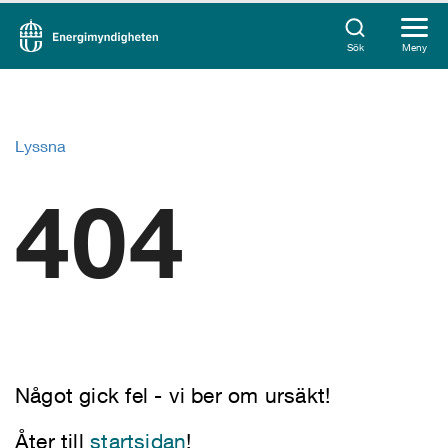
Sök
Meny
Lyssna
404
Något gick fel - vi ber om ursäkt!
Åter till
startsidan
!