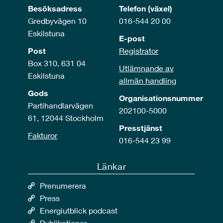
Besöksadress
Telefon (växel)
Gredbyvägen 10
016-544 20 00
Eskilstuna
E-post
Post
Registrator
Box 310, 631 04
Utlämnande av
Eskilstuna
allmän handling
Gods
Organisationsnummer
Partihandlarvägen
202100-5000
61, 12044 Stockholm
Presstjänst
Fakturor
016-544 23 99
Länkar
Prenumerera
Press
Energiutblick podcast
Publikationer