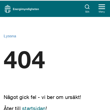
Sök
Meny
Lyssna
404
Något gick fel - vi ber om ursäkt!
Åter till
startsidan
!