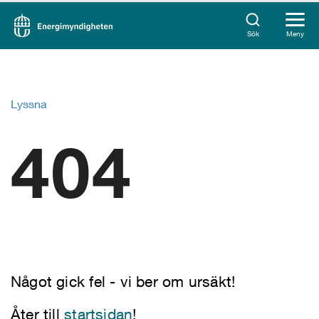
Sök
Meny
Lyssna
404
Något gick fel - vi ber om ursäkt!
Åter till
startsidan
!