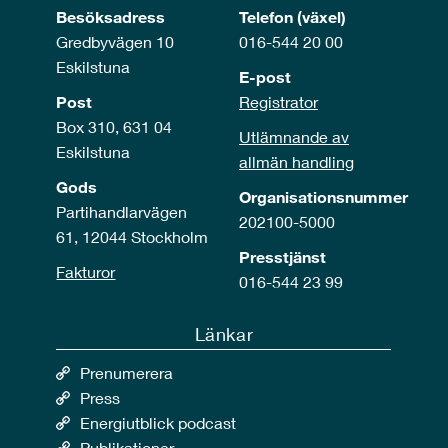
Besöksadress
Telefon (växel)
Gredbyvägen 10
016-544 20 00
Eskilstuna
E-post
Post
Registrator
Box 310, 631 04
Utlämnande av
Eskilstuna
allmän handling
Gods
Organisationsnummer
Partihandlarvägen
202100-5000
61, 12044 Stockholm
Presstjänst
Fakturor
016-544 23 99
Länkar
Prenumerera
Press
Energiutblick podcast
Publikationer