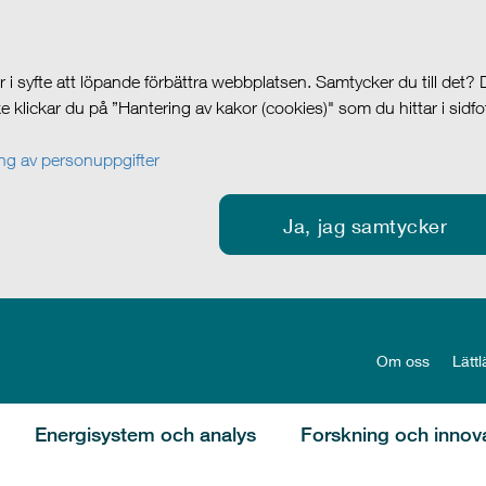
i syfte att löpande förbättra webbplatsen. Samtycker du till det?
cke klickar du på ”Hantering av kakor (cookies)" som du hittar i sidf
g av personuppgifter
Ja, jag samtycker
Om oss
Lättl
Energisystem och analys
Forskning och innov