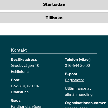
Startsidan
Tillbaka
Kontakt
Besöksadress
Telefon (växel)
Gredbyvägen 10
016-544 20 00
Eskilstuna
E-post
Post
Registrator
Box 310, 631 04
Utlämnande av
Eskilstuna
allmän handling
Gods
Organisationsnummer
Partihandlarvägen