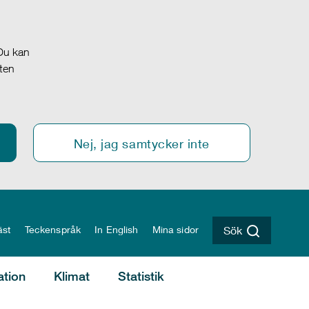
 Du kan
oten
Nej, jag samtycker inte
äst
Teckenspråk
In English
Mina sidor
Sök
ation
Klimat
Statistik