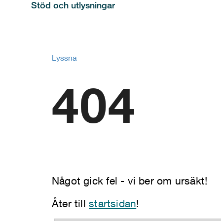
Stöd och utlysningar
Lyssna
404
Något gick fel - vi ber om ursäkt!
Åter till
startsidan
!