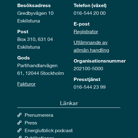
Besöksadress
Telefon (växel)
Gredbyvägen 10
016-544 20 00
Eskilstuna
E-post
Post
Registrator
Box 310, 631 04
Utlämnande av
Eskilstuna
allmän handling
Gods
Organisationsnummer
Partihandlarvägen
202100-5000
61, 12044 Stockholm
Presstjänst
Fakturor
016-544 23 99
Länkar
Prenumerera
Press
Energiutblick podcast
Publikationer