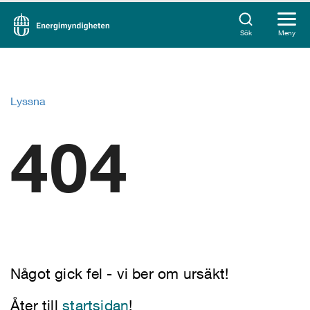
Sök
Meny
Lyssna
404
Något gick fel - vi ber om ursäkt!
Åter till
startsidan
!