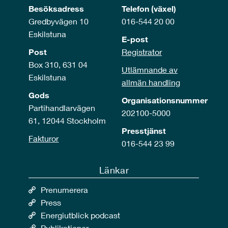
Besöksadress
Telefon (växel)
Gredbyvägen 10
016-544 20 00
Eskilstuna
E-post
Post
Registrator
Box 310, 631 04
Utlämnande av
Eskilstuna
allmän handling
Gods
Organisationsnummer
Partihandlarvägen
202100-5000
61, 12044 Stockholm
Presstjänst
Fakturor
016-544 23 99
Länkar
Prenumerera
Press
Energiutblick podcast
Publikationer