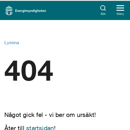
Sök
Meny
Lyssna
404
Något gick fel - vi ber om ursäkt!
Åter till
startsidan
!