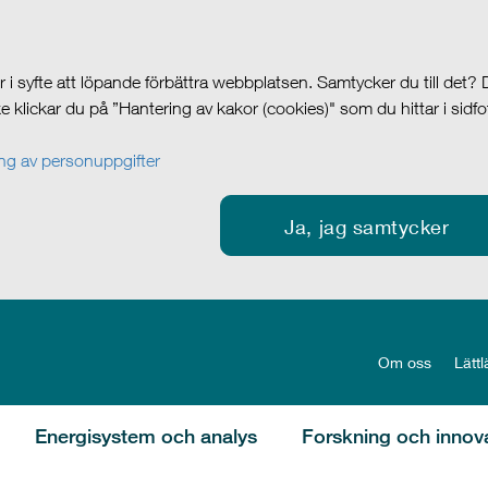
i syfte att löpande förbättra webbplatsen. Samtycker du till det?
cke klickar du på ”Hantering av kakor (cookies)" som du hittar i sidf
g av personuppgifter
Ja, jag samtycker
Om oss
Lättl
Energisystem och analys
Forskning och innov