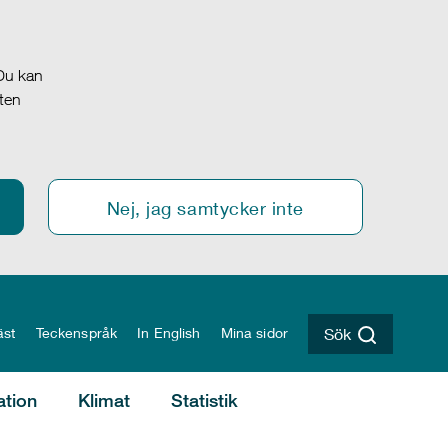
 Du kan
oten
Nej, jag samtycker inte
äst
Teckenspråk
In English
Mina sidor
Sök
ation
Klimat
Statistik