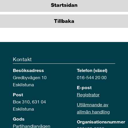
Startsidan
Tillbaka
Kontakt
Besöksadress
Telefon (växel)
Gredbyvägen 10
016-544 20 00
Eskilstuna
E-post
Post
Registrator
Box 310, 631 04
Utlämnande av
Eskilstuna
allmän handling
Gods
Organisationsnummer
Partihandlarvägen