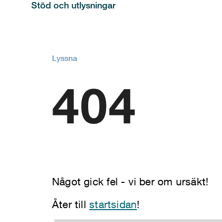
Stöd och utlysningar
Lyssna
404
Något gick fel - vi ber om ursäkt!
Åter till
startsidan
!