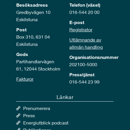
Besöksadress
Telefon (växel)
Gredbyvägen 10
016-544 20 00
Eskilstuna
E-post
Post
Registrator
Box 310, 631 04
Utlämnande av
Eskilstuna
allmän handling
Gods
Organisationsnummer
Partihandlarvägen
202100-5000
61, 12044 Stockholm
Presstjänst
Fakturor
016-544 23 99
Länkar
Prenumerera
Press
Energiutblick podcast
Publikationer