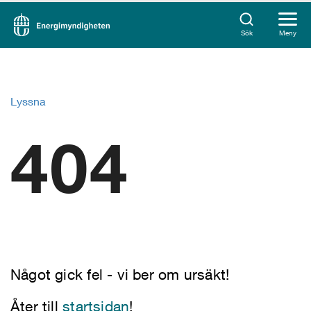
Sök
Meny
Lyssna
404
Något gick fel - vi ber om ursäkt!
Åter till
startsidan
!