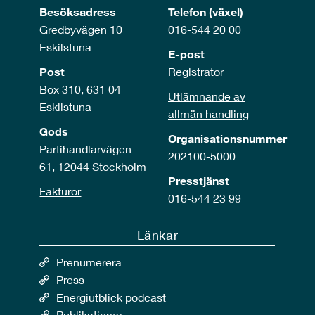
Besöksadress
Telefon (växel)
Gredbyvägen 10
016-544 20 00
Eskilstuna
E-post
Post
Registrator
Box 310, 631 04
Utlämnande av
Eskilstuna
allmän handling
Gods
Organisationsnummer
Partihandlarvägen
202100-5000
61, 12044 Stockholm
Presstjänst
Fakturor
016-544 23 99
Länkar
Prenumerera
Press
Energiutblick podcast
Publikationer