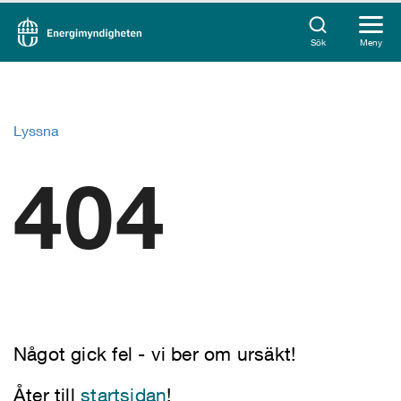
Sök
Meny
Lyssna
404
Något gick fel - vi ber om ursäkt!
Åter till
startsidan
!