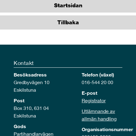
Startsidan
Tillbaka
Kontakt
Besöksadress
Telefon (växel)
Gredbyvägen 10
016-544 20 00
Eskilstuna
E-post
Post
Registrator
Box 310, 631 04
Utlämnande av
Eskilstuna
allmän handling
Gods
Organisationsnummer
Partihandlarvägen