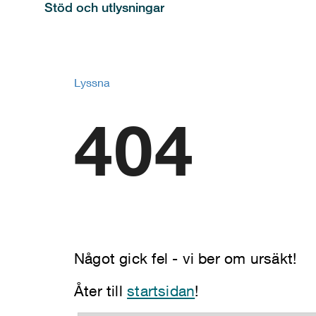
Stöd och utlysningar
Lyssna
404
Något gick fel - vi ber om ursäkt!
Åter till
startsidan
!