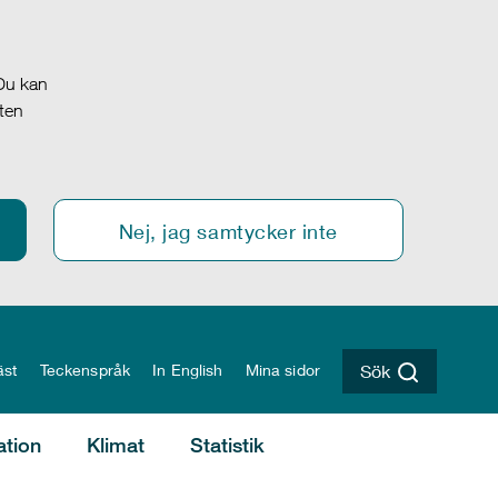
 Du kan
oten
Nej, jag samtycker inte
äst
Teckenspråk
In English
Mina sidor
Sök
ation
Klimat
Statistik