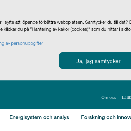
i syfte att löpande förbättra webbplatsen. Samtycker du till det?
cke klickar du på ”Hantering av kakor (cookies)" som du hittar i sidf
g av personuppgifter
Ja, jag samtycker
Om oss
Lättl
Energisystem och analys
Forskning och innov