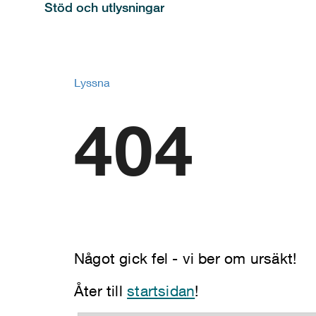
Stöd och utlysningar
Lyssna
404
Något gick fel - vi ber om ursäkt!
Åter till
startsidan
!