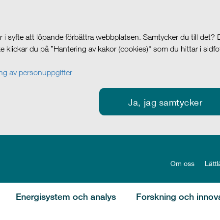
i syfte att löpande förbättra webbplatsen. Samtycker du till det?
cke klickar du på ”Hantering av kakor (cookies)" som du hittar i sidf
g av personuppgifter
Ja, jag samtycker
Om oss
Lättl
Energisystem och analys
Forskning och innov