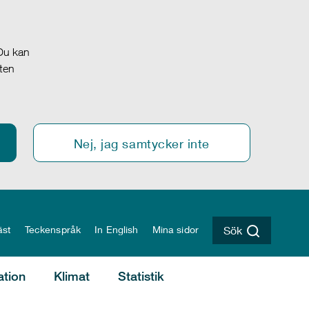
 Du kan
oten
Nej, jag samtycker inte
äst
Teckenspråk
In English
Mina sidor
Sök
ation
Klimat
Statistik