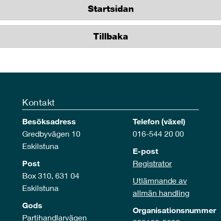
Startsidan
Tillbaka
Kontakt
Besöksadress
Telefon (växel)
Gredbyvägen 10
016-544 20 00
Eskilstuna
E-post
Post
Registrator
Box 310, 631 04
Utlämnande av
Eskilstuna
allmän handling
Gods
Organisationsnummer
Partihandlarvägen