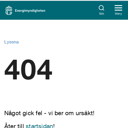
Sök
Meny
Lyssna
404
Något gick fel - vi ber om ursäkt!
Åter till
startsidan
!