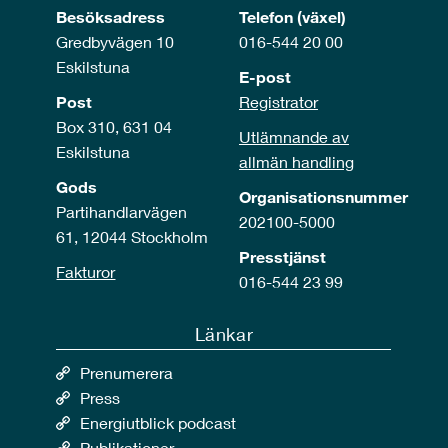
Besöksadress
Telefon (växel)
Gredbyvägen 10
016-544 20 00
Eskilstuna
E-post
Post
Registrator
Box 310, 631 04
Utlämnande av
Eskilstuna
allmän handling
Gods
Organisationsnummer
Partihandlarvägen
202100-5000
61, 12044 Stockholm
Presstjänst
Fakturor
016-544 23 99
Länkar
Prenumerera
Press
Energiutblick podcast
Publikationer